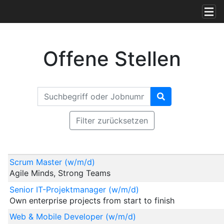
Accesskey
Accesskey
Accesskey
Zum Inhalt springen
Zum Hauptmenü springen
Zur Suche springen
[3]
[1]
[2]
Navi
Offene Stellen
Suchbegriff oder Jobnummer
Stellen
finden
Filter zurücksetzen
Stelle
Ort
Scrum Master (w/m/d)
Agile Minds, Strong Teams
Senior IT-Projektmanager (w/m/d)
Own enterprise projects from start to finish
Web & Mobile Developer (w/m/d)